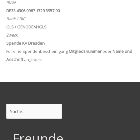
IBAN
DE33 4306 0967 1329 3957 00
Bank / BIC
GLS / GENODEM1GLS
Zweck
Spende KV Dresden
Für eine Spendenbescheinigung
Mitgliedsnummer
oder
Name und
Anschrift
angeben.
Suchen
Freunde