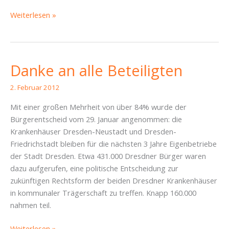
Einladung
Weiterlesen »
zum
Stadtrat
und
zum
Danke an alle Beteiligten
nachfolgenden
Arbeitstreffen
2. Februar 2012
Mit einer großen Mehrheit von über 84% wurde der
Bürgerentscheid vom 29. Januar angenommen: die
Krankenhäuser Dresden-Neustadt und Dresden-
Friedrichstadt bleiben für die nächsten 3 Jahre Eigenbetriebe
der Stadt Dresden. Etwa 431.000 Dresdner Bürger waren
dazu aufgerufen, eine politische Entscheidung zur
zukünftigen Rechtsform der beiden Dresdner Krankenhäuser
in kommunaler Trägerschaft zu treffen. Knapp 160.000
nahmen teil.
Danke
Weiterlesen »