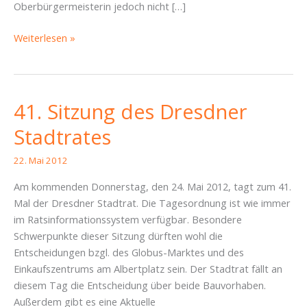
Oberbürgermeisterin jedoch nicht […]
Fazit
Weiterlesen »
zur
Stadtratssitzung
vom
24.
41. Sitzung des Dresdner
Mai
Stadtrates
2012
22. Mai 2012
Am kommenden Donnerstag, den 24. Mai 2012, tagt zum 41.
Mal der Dresdner Stadtrat. Die Tagesordnung ist wie immer
im Ratsinformationssystem verfügbar. Besondere
Schwerpunkte dieser Sitzung dürften wohl die
Entscheidungen bzgl. des Globus-Marktes und des
Einkaufszentrums am Albertplatz sein. Der Stadtrat fällt an
diesem Tag die Entscheidung über beide Bauvorhaben.
Außerdem gibt es eine Aktuelle