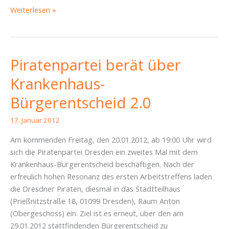
Wählen
Weiterlesen »
gehen
am
29.01.
–
Piratenpartei berät über
denn
Krankenhaus-
der
Bürger
Bürgerentscheid 2.0
ist
der
17. Januar 2012
Souverän!
Am kommenden Freitag, den 20.01.2012, ab 19:00 Uhr wird
sich die Piratenpartei Dresden ein zweites Mal mit dem
Krankenhaus-Bürgerentscheid beschäftigen. Nach der
erfreulich hohen Resonanz des ersten Arbeitstreffens laden
die Dresdner Piraten, diesmal in das Stadtteilhaus
(Prießnitzstraße 18, 01099 Dresden), Raum Anton
(Obergeschoss) ein. Ziel ist es erneut, über den am
29.01.2012 stattfindenden Bürgerentscheid zu