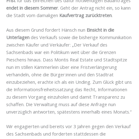
Frist
für das Einreichen des dafür notwendigen Bauantrages
endet in diesem Sommer
. Geht der Antrag nicht ein, so kann
die Stadt vom damaligen
Kaufvertrag zurücktreten
.
Aus diesem Grund fordert Hänsch nun
Einsicht in die
Unterlagen
des Verkaufs sowie die bisherige Kommunikation
zwischen Käufer und Verkäufer: „Der Verkauf des
Sachsenbads war ein Politikum weit über die Grenzen
Pieschens hinaus. Dass Montis Real Estate und Stadtspitze
nun im stillen Kämmerlein über eine Fristverlängerung
verhandeln, ohne die Bürger:innen und den Stadtrat
einzubeziehen, erachte ich als ein Unding. Zum Glück gibt uns
die Informationsfreiheitssatzung das Recht, Informationen
zu diesem Vorgang einzuholen und damit Transparenz zu
schaffen. Die Verwaltung muss auf diese Anfrage nun
unverzüglich antworten, spätestens innerhalb eines Monats.“
Wir engagierten und bereits vor 3 Jahren gegen den Verkauf
des Sachsenbads und forderten stattdessen die