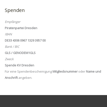
Spenden
Empfänger
Piratenpartei Dresden
IBAN
DE33 4306 0967 1329 3957 00
Bank / BIC
GLS / GENODEM1GLS
Zweck
Spende KV Dresden
Für eine Spendenbescheinigung
Mitgliedsnummer
oder
Name und
Anschrift
angeben.