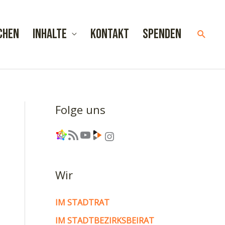
chen
Inhalte
Kontakt
Spenden
Such
Folge uns
Link
RSS-Feed
YouTube
Link
Instagram
Wir
IM STADTRAT
IM STADTBEZIRKSBEIRAT