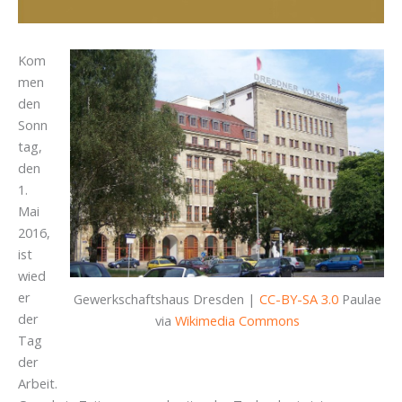
Kom
men
den
Sonn
tag,
den
1.
Mai
2016,
ist
wied
er
Gewerkschaftshaus Dresden |
CC-BY-SA 3.0
Paulae
der
via
Wikimedia Commons
Tag
der
Arbeit.