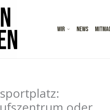
Wir
News
Mitma
portplatz:
kaufszentrum oder