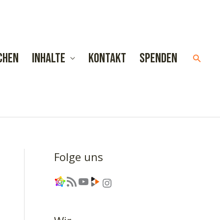
chen
Inhalte
Kontakt
Spenden
Such
Folge uns
Link
RSS-Feed
YouTube
Link
Instagram