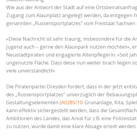
Wie aus der Antwort der Stadt auf eine Ortsbeiratsanfr
Zugang zum Alaunplatz angelegt werden, da entgegen fr
genannten „Russensportplatzes“ vom Freistaat Sachsen ni
»Diese Nachricht ist sehr traurig, insbesondere für die 
Jugend auch – gerne den Alaunpark nutzen möchten«, er
Neustadtpiraten und engagierte Altenpflegerin. »Seit J
ungenutzte Fläche. Dass diese nun weiter brach liegen s
viele unverständlich!«
Die Piratenpartei Dresden fordert, dass in der jetzt ents
des „Russensportplatzes“ unverzüglich der Bebauungspl
Gestaltungselementen (
A0285/10
: Grünanlage, Kita, Spie
kann effektiv sichergestellt werden, dass die Gesamtfläc
Ambitionen des Landes, das Areal für z.B. eine Polizeis
zu nutzen, würde damit eine klare Absage erteilt werden.