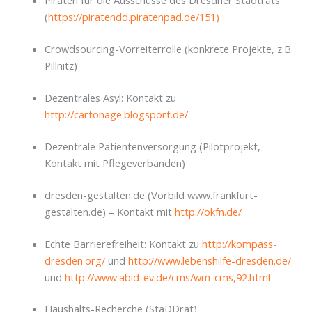
Piraten für die Ausschüsse des Dresdner Stadtrats
(
https://piratendd.piratenpad.de/151)
Crowdsourcing-Vorreiterrolle (konkrete Projekte, z.B.
Pillnitz)
Dezentrales Asyl: Kontakt zu
http://cartonage.blogsport.de/
Dezentrale Patientenversorgung (Pilotprojekt,
Kontakt mit Pflegeverbänden)
dresden-gestalten.de (Vorbild www.frankfurt-
gestalten.de) – Kontakt mit
http://okfn.de/
Echte Barrierefreiheit: Kontakt zu
http://kompass-
dresden.org/
und
http://www.lebenshilfe-dresden.de/
und
http://www.abid-ev.de/cms/wm-cms,92.html
Haushalts-Recherche (StaDDrat)