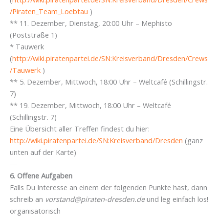
/Piraten_Team_Loebtau
)
** 11. Dezember, Dienstag, 20:00 Uhr – Mephisto
(Poststraße 1)
* Tauwerk
(
http://wiki.piratenpartei.de/SN:Kreisverband/Dresden/Crews
/Tauwerk
)
** 5. Dezember, Mittwoch, 18:00 Uhr – Weltcafé (Schillingstr.
7)
** 19. Dezember, Mittwoch, 18:00 Uhr – Weltcafé
(Schillingstr. 7)
Eine Übersicht aller Treffen findest du hier:
http://wiki.piratenpartei.de/SN:Kreisverband/Dresden
(ganz
unten auf der Karte)
—
6. Offene Aufgaben
Falls Du Interesse an einem der folgenden Punkte hast, dann
schreib an
vorstand@piraten-dresden.de
und leg einfach los!
organisatorisch