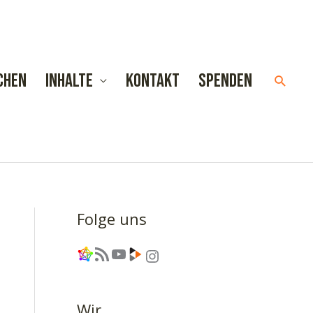
chen
Inhalte
Kontakt
Spenden
Such
Folge uns
Link
RSS-Feed
YouTube
Link
Instagram
Wir