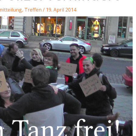
itteilung
,
Treffen
/
19. April 2014