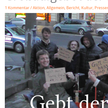
1 Kommentar
/
Aktion
,
Allgemein
,
Bericht
,
Kultur
,
Pressem