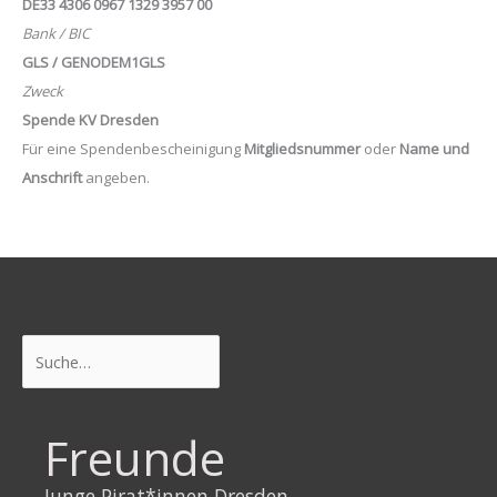
DE33 4306 0967 1329 3957 00
Bank / BIC
GLS / GENODEM1GLS
Zweck
Spende KV Dresden
Für eine Spendenbescheinigung
Mitgliedsnummer
oder
Name und
Anschrift
angeben.
Suchen
Freunde
Junge Pirat*innen Dresden