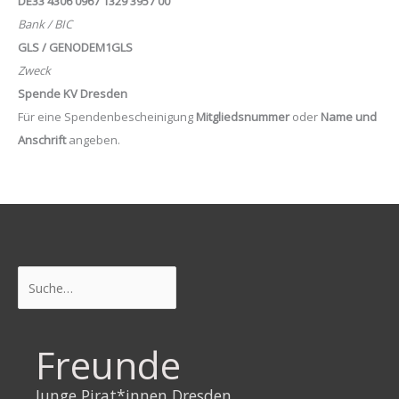
DE33 4306 0967 1329 3957 00
Bank / BIC
GLS / GENODEM1GLS
Zweck
Spende KV Dresden
Für eine Spendenbescheinigung
Mitgliedsnummer
oder
Name und
Anschrift
angeben.
Suchen
Freunde
Junge Pirat*innen Dresden