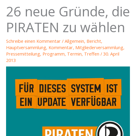
26 neue Gründe, die
PIRATEN zu wählen
Schreibe einen Kommentar
/
Allgemein
,
Bericht
,
Hauptversammlung
,
Kommentar
,
Mitgliederversammlung
,
Pressemitteilung
,
Programm
,
Termin
,
Treffen
/
30. April
2013