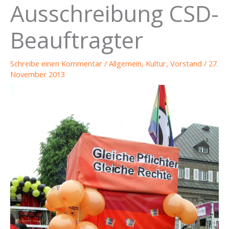
Ausschreibung CSD-
Beauftragter
Schreibe einen Kommentar
/
Allgemein
,
Kultur
,
Vorstand
/
27.
November 2013