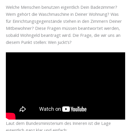
Welche Menschen benutzen eigentlich Dein Badezimmer?
Wem gehört die Waschmaschine in Deiner Wohnung? Was
für Einrichtungsgegenstände stehen in den Zimmern Deiner
Mitbewohner? Diese Fragen müssen beantwortet werden,
sobald Wohngeld beantragt wird. Die Frage, die wir uns an
diesem Punkt stellen: Wen juckt’s?
Laut dem Bundesministerium des Inneren ist die Lage
eigentlich ganz klar und einfach: