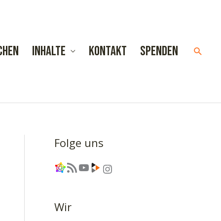
chen
Inhalte
Kontakt
Spenden
Such
Folge uns
Link
RSS-Feed
YouTube
Link
Instagram
Wir