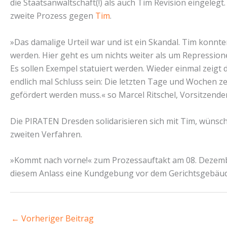
die Staatsanwaltschaft(!) als auch Tim Revision eingele
zweite Prozess gegen
Tim
.
»Das damalige Urteil war und ist ein Skandal. Tim konnt
werden. Hier geht es um nichts weiter als um Repressio
Es sollen Exempel statuiert werden. Wieder einmal zeigt 
endlich mal Schluss sein: Die letzten Tage und Wochen ze
gefördert werden muss.« so Marcel Ritschel, Vorsitzend
Die PIRATEN Dresden solidarisieren sich mit Tim, wünsch
zweiten Verfahren.
»Kommt nach vorne!« zum Prozessauftakt am 08. Dezemb
diesem Anlass eine Kundgebung vor dem Gerichtsgebäud
←
Vorheriger Beitrag