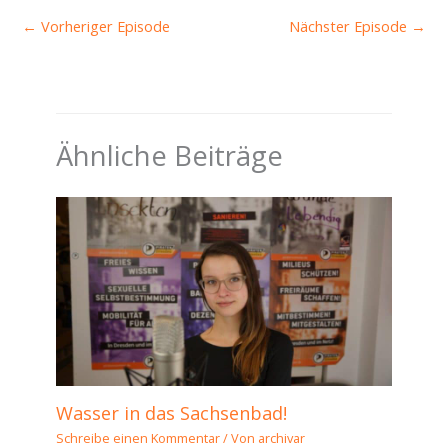
←
Vorheriger Episode
Nächster Episode
→
Ähnliche Beiträge
Wasser in das Sachsenbad!
Schreibe einen Kommentar
/ Von
archivar