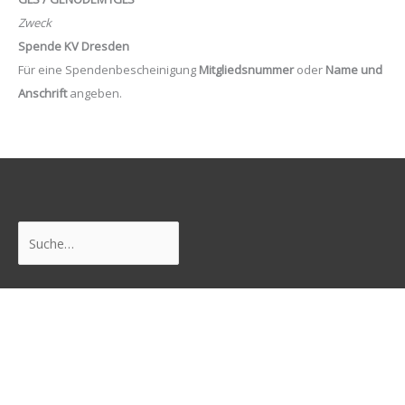
Zweck
Spende KV Dresden
Für eine Spendenbescheinigung
Mitgliedsnummer
oder
Name und
Anschrift
angeben.
Suchen
Freunde
Junge Pirat*innen Dresden
Neustadtpiraten
Piraten Sachsen